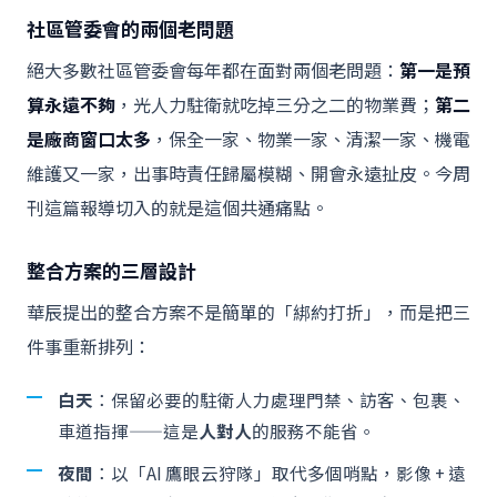
社區管委會的兩個老問題
絕大多數社區管委會每年都在面對兩個老問題：
第一是預
算永遠不夠
，光人力駐衛就吃掉三分之二的物業費；
第二
是廠商窗口太多
，保全一家、物業一家、清潔一家、機電
維護又一家，出事時責任歸屬模糊、開會永遠扯皮。今周
刊這篇報導切入的就是這個共通痛點。
整合方案的三層設計
華辰提出的整合方案不是簡單的「綁約打折」，而是把三
件事重新排列：
白天
：保留必要的駐衛人力處理門禁、訪客、包裹、
車道指揮——這是
人對人
的服務不能省。
夜間
：以「AI 鷹眼云狩隊」取代多個哨點，影像 + 遠