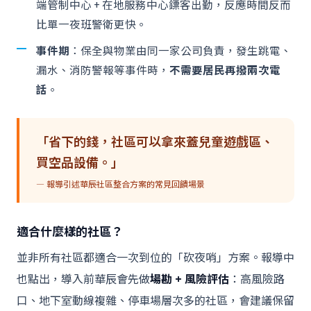
端管制中心 + 在地服務中心鏢客出勤，反應時間反而
比單一夜班警衛更快。
事件期
：保全與物業由同一家公司負責，發生跳電、
漏水、消防警報等事件時，
不需要居民再撥兩次電
話
。
「省下的錢，社區可以拿來蓋兒童遊戲區、
買空品設備。」
— 報導引述華辰社區整合方案的常見回饋場景
適合什麼樣的社區？
並非所有社區都適合一次到位的「砍夜哨」方案。報導中
也點出，導入前華辰會先做
場勘 + 風險評估
：高風險路
口、地下室動線複雜、停車場層次多的社區，會建議保留