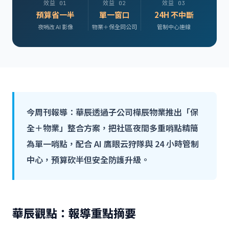
效益 01
效益 02
效益 03
預算省一半
單一窗口
24H 不中斷
夜哨改 AI 影像
物業＋保全同公司
管制中心連線
今周刊報導：華辰透過子公司樺辰物業推出「保
全＋物業」整合方案，把社區夜間多重哨點精簡
為單一哨點，配合 AI 鷹眼云狩隊與 24 小時管制
中心，預算砍半但安全防護升級。
華辰觀點：報導重點摘要