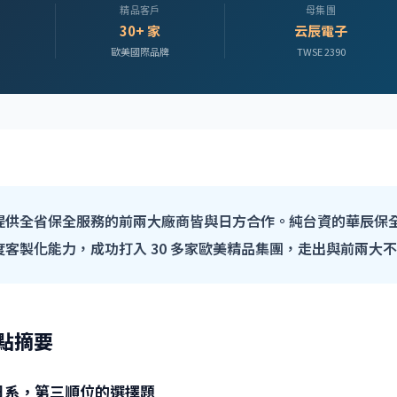
精品客戶
母集團
30+ 家
云辰電子
歐美國際品牌
TWSE 2390
提供全省保全服務的前兩大廠商皆與日方合作。純台資的華辰保
客製化能力，成功打入 30 多家歐美精品集團，走出與前兩大
點摘要
日系，第三順位的選擇題