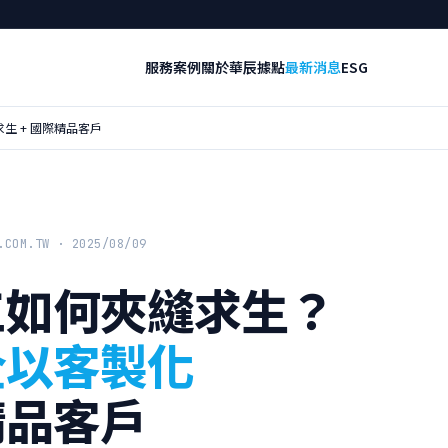
服務
案例
關於華辰
據點
最新消息
ESG
求生 + 國際精品客戶
.COM.TW · 2025/08/09
三如何夾縫求生？
全以客製化
精品客戶