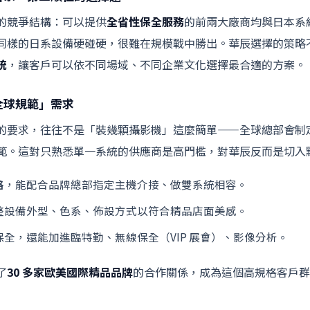
的競爭結構：可以提供
全省性保全服務
的前兩大廠商均與日本系
同樣的日系設備硬碰硬，很難在規模戰中勝出。華辰選擇的策略
統
，讓客戶可以依不同場域、不同企業文化選擇最合適的方案。
全球規範」需求
的要求，往往不是「裝幾顆攝影機」這麼簡單——全球總部會制
範。這對只熟悉單一系統的供應商是高門檻，對華辰反而是切入
格
，能配合品牌總部指定主機介接、做雙系統相容。
整設備外型、色系、佈設方式以符合精品店面美感。
全，還能加進臨特勤、無線保全（VIP 展會）、影像分析。
了
30 多家歐美國際精品品牌
的合作關係，成為這個高規格客戶群