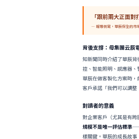
「跟前兩大正面對
— 報導側寫，華辰保全的市
背後支撐：母集團云辰
知新聞同時介紹了華辰背
控、智能照明、感應器、警
華辰在做客製化方案時，能
客戶承諾「我們可以調整
對讀者的意義
對企業客戶（尤其是有跨
規模不是唯一評估標準
—
樣關鍵。華辰的成長故事