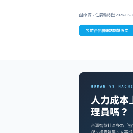
來源：住展雜誌
2026-06-
前往住展雜誌閱讀原文
HUMAN VS MACH
人力成本
理員嗎？
台灣智慧社區多為「監
模、權責歸屬、人事成本