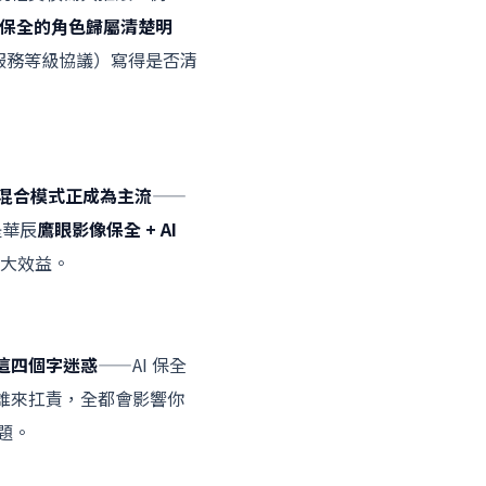
保全的角色歸屬清楚明
服務等級協議）寫得是否清
」混合模式正成為主流
——
是華辰
鷹眼影像保全 + AI
最大效益。
這四個字迷惑
——AI 保全
誰來扛責，全都會影響你
題。