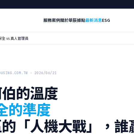
服務
案例
關於華辰
據點
最新消息
ESG
 保全 vs 真人管理員
OUSING.COM.TW · 2026/06/21
阿伯的溫度
 保全的準度
區的「人機大戰」，誰