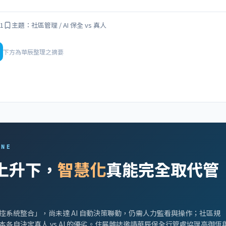
21
主題：社區管理 / AI 保全 vs 真人
下方為華辰整理之摘要
INE
上升下，
智慧化
真能完全取代管
控系統整合」，尚未達 AI 自動決策聯動，仍需人力監看與操作；社區規
各自決定真人 vs AI 的優劣。住展雜誌邀請華辰保全行管處協理高御恆