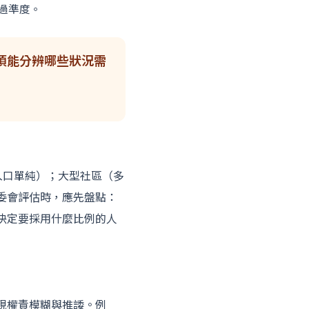
過準度。
須能分辨哪些狀況需
、入口單純）；大型社區（多
委會評估時，應先盤點：
決定要採用什麼比例的人
現權責模糊與推諉。例