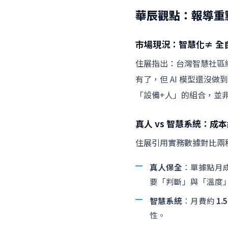
華辰觀點：報導重
市場現況：智慧化≠ 全
住展指出：台灣智慧社區
有了，但 AI 模型還沒
「設備+人」的組合，並
真人 vs 智慧系統：成
住展引用實務數據對比兩
真人保全
：單據點月
要「判斷」與「溫度
智慧系統
：月費約
1.
性。