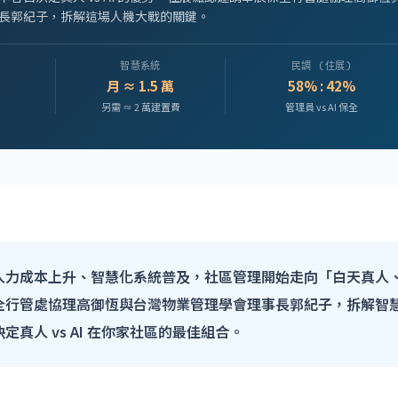
長郭紀子，拆解這場人機大戰的關鍵。
智慧系統
民調 (住展)
月 ≈ 1.5 萬
58% : 42%
另需 ≈ 2 萬建置費
管理員 vs AI 保全
力成本上升、智慧化系統普及，社區管理開始走向「白天真人、夜
全行管處協理高御恆與台灣物業管理學會理事長郭紀子，拆解智
真人 vs AI 在你家社區的最佳組合。