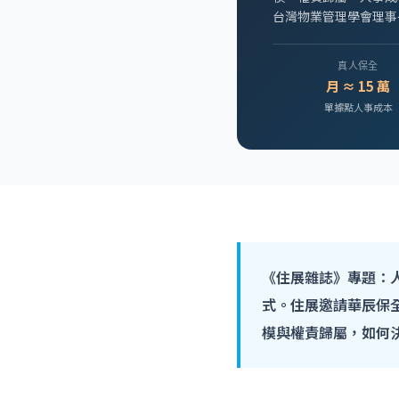
台灣物業管理學會理事
真人保全
月 ≈ 15 萬
單據點人事成本
《住展雜誌》專題：人
式。住展邀請華辰保
模與權責歸屬，如何決定