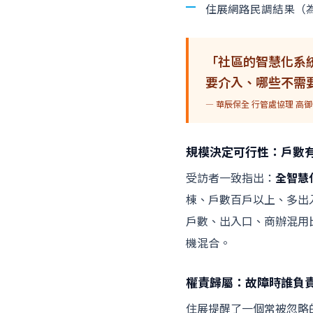
住展網路民調結果（
「社區的智慧化系
要介入、哪些不需
— 華辰保全 行管處協理 高
規模決定可行性：戶數
受訪者一致指出：
全智慧
棟、戶數百戶以上、多出
戶數、出入口、商辦混用
機混合。
權責歸屬：故障時誰負
住展提醒了一個常被忽略