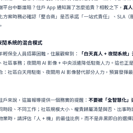
平台中斷誰賠？住戶 App 通知漏了怎麼追責？相較之下，
真人
化方案時務必確認「整合商」是否承諾「一站式責任」、SLA（
。
 夜間系統的混合模式
年輕保全人員招募困難，住展觀察到：
「白天真人 + 夜間系統
社區事務；夜間用 AI 影像 + 中央派遣降低駐衛人力。這也正
合：社區白天用駐衛、夜間用 AI 影像替代部分人力，預算發揮
住戶來說，這篇報導提供一個務實的提醒：
不要被「全智慧化」
同時段、不同工作；社區規模大小、權責歸屬清楚與否、出事時
物業時，請評估「人 + 機」的最佳比例，而不是非黑即白的選擇