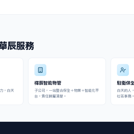
華辰服務
樺辰智能物管
駐衛保
人力，白天
子公司，一站整合保全＋物業＋智能化平
白天的人
台，責任歸屬清楚。
社區事務