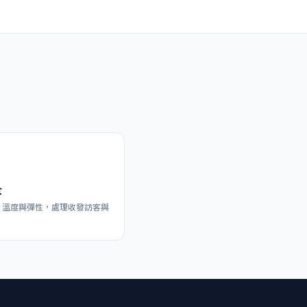
全
，溫度與彈性，處理收發訪客與
。