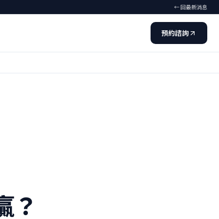
← 回最新消息
預約諮詢
贏？