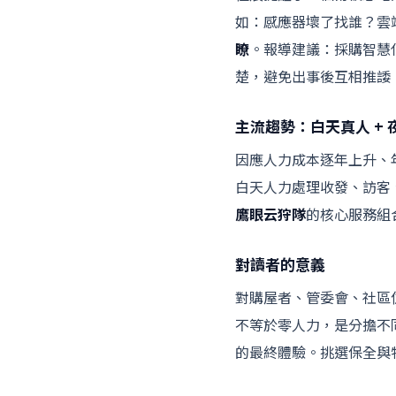
如：感應器壞了找誰？雲端
瞭
。報導建議：採購智慧
楚，避免出事後互相推諉
主流趨勢：白天真人 +
因應人力成本逐年上升、
白天人力處理收發、訪客、
鷹眼云狩隊
的核心服務組
對讀者的意義
對購屋者、管委會、社區
不等於零人力，是分擔不
的最終體驗。挑選保全與