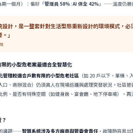
為期一個月）：偏好「
管理員 58%
:
AI 保全 42%
」——溫度仍勝
統設計，是一整套針對生活型態重新設計的環境模式，必
要。」
御恆
有限的小型危老案最適合全智慧化
化管理較適合戶數有限的小型危老社區
（如 20 戶以下、單棟
入口、商辦混合）仍須真人在現場巡邏與處理突發狀況。社區管
比例、是否有特殊空間（如健身房、宴會廳、地下停車場），再
責？
的議題——
智慧系統涉及多方廠商與管委會責任
，故障時容易出