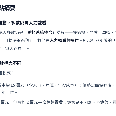
點摘要
自動，多數仍需人力監看
絕大多數仍是「
監控系統整合
」階段——攝影機、門禁、車道、訪
做到「自動決策聯動」，故仍需
人力監看與操作
。所以社區所說的「
非「無人管理」。
本結構大不同
種模式：
成本約
15 萬元
（含人事、輪班、年資成本）；優勢是臨場彈性、
」的工作。
5 萬元
，但需約
2 萬元一次性建置費
；優勢是不間斷、不疲勞、