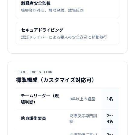
離職者安全監視
機密資料移交、機器隔離、離場陪同
セキュアドライビング
認証ドライバーによる要人の安全送迎と移動随行
TEAM COMPOSITION
標準編成（カスタマイズ対応可）
チームリーダー（現
8年以上の経歴
1名
場判断）
防禦反応専門訓
2〜
貼身護衛要員
練
4名
会場評価に基づ
2〜