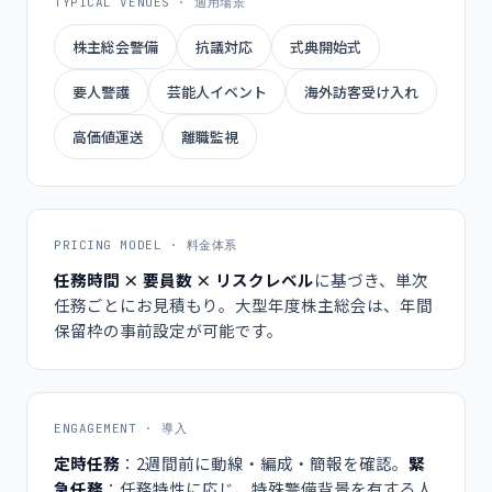
TYPICAL VENUES · 適用場景
株主総会警備
抗議対応
式典開始式
要人警護
芸能人イベント
海外訪客受け入れ
高価値運送
離職監視
PRICING MODEL · 料金体系
任務時間 × 要員数 × リスクレベル
に基づき、単次
任務ごとにお見積もり。大型年度株主総会は、年間
保留枠の事前設定が可能です。
ENGAGEMENT · 導入
定時任務
：2週間前に動線・編成・簡報を確認。
緊
急任務
：任務特性に応じ、特殊警備背景を有する人