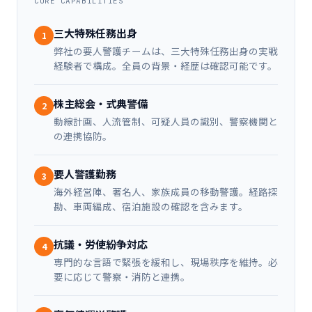
CORE CAPABILITIES
三大特殊任務出身
1
弊社の要人警護チームは、三大特殊任務出身の実戦
経験者で構成。全員の背景・経歴は確認可能です。
株主総会・式典警備
2
動線計画、人流管制、可疑人員の識別、警察機関と
の連携協防。
要人警護勤務
3
海外経営陣、著名人、家族成員の移動警護。経路探
勘、車両編成、宿泊施設の確認を含みます。
抗議・労使紛争対応
4
専門的な言語で緊張を緩和し、現場秩序を維持。必
要に応じて警察・消防と連携。