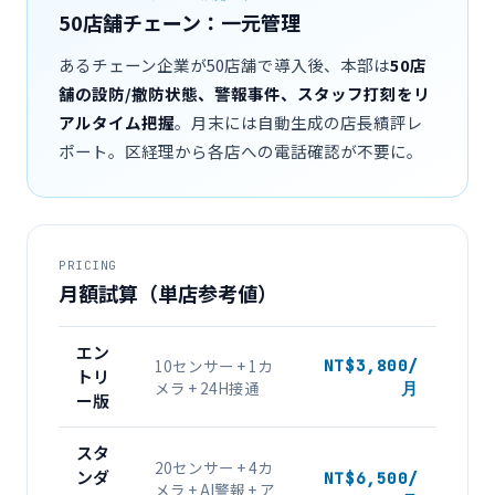
50店舗チェーン：一元管理
あるチェーン企業が50店舗で導入後、本部は
50店
舗の設防/撤防状態、警報事件、スタッフ打刻をリ
アルタイム把握
。月末には自動生成の店長績評レ
ポート。区経理から各店への電話確認が不要に。
PRICING
月額試算（単店参考値）
エン
10センサー + 1カ
NT$3,800/
トリ
メラ + 24H接通
月
ー版
スタ
20センサー + 4カ
ンダ
NT$6,500/
メラ + AI警報 + ア