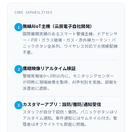
CORE CAPABILITIES
無線AIoT主機（云辰電子自社開発）
1
国際展開実績のあるスマート警備主機。ドアセンサ
ー・PIR・ガラス破壊・ガス・赤外線カーテン・パ
ニックボタン全系列、ワイヤレス対応で大規模配線
不要。
鷹眼映像リアルタイム検証
2
警報発報後0～3秒以内に、モニタリングセンター
が同時に現場映像を取得、AI予判別を実施。誤報を
派遣前に遮断。
カスタマーアプリ：設防/撤防/通知受信
3
スタッフが自分で設防・撤防。パニックボタンはリ
アルタイム通知。事件通知にはサムネイル付き。管
理者はオフサイトでも即座に把握。