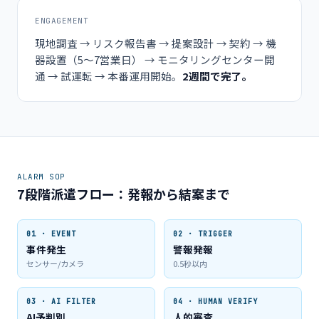
ENGAGEMENT
現地調査 → リスク報告書 → 提案設計 → 契約 → 機
器設置（5～7営業日） → モニタリングセンター開
通 → 試運転 → 本番運用開始。
2週間で完了。
ALARM SOP
7段階派遣フロー：発報から結案まで
01 · EVENT
02 · TRIGGER
事件発生
警報発報
センサー/カメラ
0.5秒以内
03 · AI FILTER
04 · HUMAN VERIFY
AI予判別
人的審査