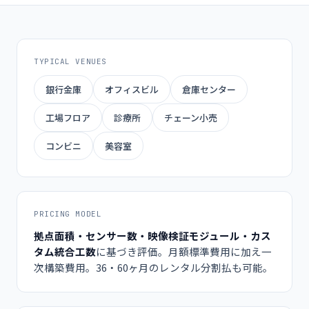
TYPICAL VENUES
銀行金庫
オフィスビル
倉庫センター
工場フロア
診療所
チェーン小売
コンビニ
美容室
PRICING MODEL
拠点面積・センサー数・映像検証モジュール・カス
タム統合工数
に基づき評価。月額標準費用に加え一
次構築費用。36・60ヶ月のレンタル分割払も可能。