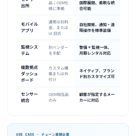
品；OEM仕
国際展開、柔軟な統
出所
様に準拠
合可能
通常は別料
モバイル
自社開発、通知・遠
金、または
アプリ
隔操作を標準装備
UI 旧式
監視シス
別ベンダー
警備 + 監視一体、
テム
を手配
月額レンタル対応
複数拠点
カスタム構
ネイティブ、ブラン
ダッシュ
築または外
ド別カスタマイズ可
付け
ボード
センサー
OEM相互品
顧客が指定するメー
統合
のみ
カーに対応
USE CASE · チェーン展開企業