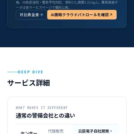
格、内政部消防・警政平均対応、燃料CO₂換算2.31 kg/L。華辰実装デ
ータは各サービスページで個別公表。
対比表全景
AI鷹眼クラウドパトロールを確認
DEEP DIVE
サービス詳細
WHAT MAKES IT DIFFERENT
通常の警備会社との違い
代理販売
云辰電子自社開発・
センサー