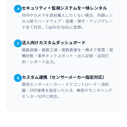
セキュリティ + 監視システムを一体レンタル
4
NVRやカメラを自前購入したくない場合、月額レン
タル制でハードウェア・設置・保守・アップグレー
ド全て対応。CapExをOpExに変換。
法人向けカスタムダッシュボード
5
複数店舗・複数工場・複数倉庫を一拠点で管理：稼
働状態・事件ホットスポット・出入記録・巡回打
刻・レポート出力。
カスタム連携（センサーメーカー指定対応）
6
既存センサーメーカー・ドアコントローラ・消防
盤・ERP連携を指定いただき、華辰がモニタリング
センターSOPに統合。