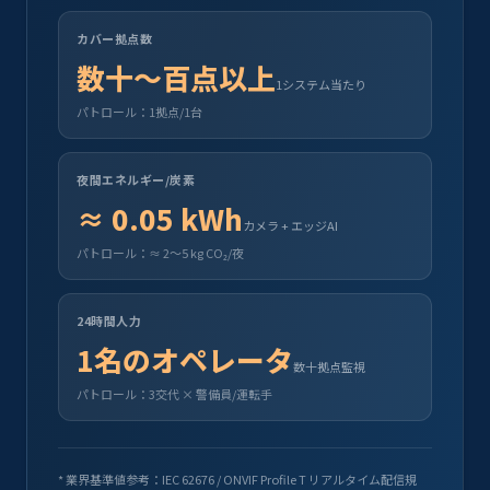
カバー拠点数
数十～百点以上
1システム当たり
パトロール：1拠点/1台
夜間エネルギー/炭素
≈ 0.05 kWh
カメラ + エッジAI
パトロール：≈ 2～5 kg CO₂/夜
24時間人力
1名のオペレータ
数十拠点監視
パトロール：3交代 × 警備員/運転手
* 業界基準値参考：IEC 62676 / ONVIF Profile T リアルタイム配信規