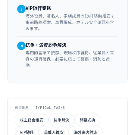
VIP随伴業務
3
海外役員、著名人、家族成員の1対1移動維安；
事前路線探索、車両編成、ホテル安全確認を含
みます。
抗争・労資紛争解決
4
専門的言語で鎮静、現場秩序維持、従業員と来
客の通行確保；必要に応じて警察・消防と連
動。
典型業務 · TYPICAL TASKS
株主総会維安
抗争解決
開幕式典
VIP随伴
芸能人維安
海外来客対応