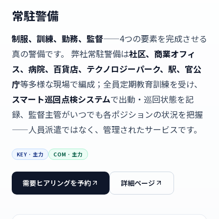
常駐警備
制服、訓練、勤務、監督
——4つの要素を完成させる
真の警備です。 弊社常駐警備は
社区、商業オフィ
ス、病院、百貨店、テクノロジーパーク、駅、官公
庁
等多様な現場で編成；全員定期教育訓練を受け、
スマート巡回点検システム
で出動・巡回状態を記
録、監督主管がいつでも各ポジションの状況を把握
——人員派遣ではなく、管理されたサービスです。
KEY · 主力
COM · 主力
需要ヒアリングを予約
詳細ページ