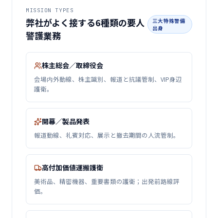
MISSION TYPES
弊社がよく接する6種類の要人
三大特殊警備
出身
警護業務
株主総会／取締役会
会場内外動線、株主識別、報道と抗議管制、VIP身辺
護衛。
開幕／製品発表
報道動線、礼賓対応、展示と撤去期間の人流管制。
高付加価値運搬護衛
美術品、精密機器、重要書類の護衛；出発前路線評
価。