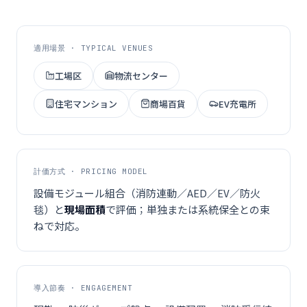
適用場景 · TYPICAL VENUES
工場区
物流センター
住宅マンション
商場百貨
EV充電所
計価方式 · PRICING MODEL
設備モジュール組合（消防連動／AED／EV／防火
毯）と
現場面積
で評価；単独または系統保全との束
ねで対応。
導入節奏 · ENGAGEMENT