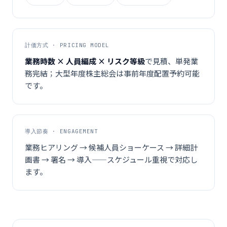
計価方式 · PRICING MODEL
業務時数 × 人員編成 × リスク等級
で見積、単発業
務完結；大型年度株主総会は事前年度配置予約可能
です。
導入節奏 · ENGAGEMENT
業務ヒアリング → 候補人員ショーケース → 詳細計
画書 → 署名 → 導入——スケジュール重視で対応し
ます。