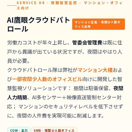
SERVICE 04 · 夜間智慧监控 · マンション・オフィ
ス向け
AI鷹眼クラウドパト
マンション主推 · 夜間少人数オ
ロール
フィス選用
労働力コストが年々上昇し、
管委会管理費
は既に住
戸から異議が出ている状況ですが、夜間はやはり人
員が必要。
クラウドパトロール隊は弊社が
マンション大樓
およ
び
一部夜間少人数のオフィスビル
向けに開発した智
慧監視ソリューションです： 昼間は駐衛保留、
夜間
人力精簡
、AI多センサー＋映像直送管制センター対
応； マンションのセキュリティレベルを低下させず
に、夜間の人件費を実現可能に削減します。
COM · 主力
SMB · 夜間少人数オフィス