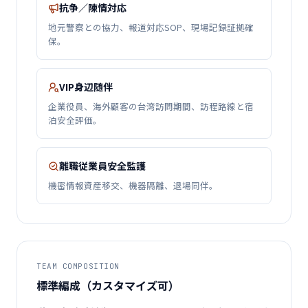
抗争／陳情対応
地元警察との協力、報道対応SOP、現場記録証拠確
保。
VIP身辺随伴
企業役員、海外顧客の台湾訪問期間、訪程路線と宿
泊安全評価。
離職従業員安全監護
機密情報資産移交、機器隔離、退場同伴。
TEAM COMPOSITION
標準編成（カスタマイズ可）