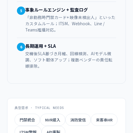
事象ルールエンジン + 監査ログ
5
「非勤務時門禁カード+ 映像未検出人」といった
カスタムルール；ITSM、Webhook、Line /
Teams推播対応。
長期運用 + SLA
6
交機後SLA基づき月維、回線検測、AIモデル微
調、ソフト韌体アップ；複数ベンダーの責任転
嫁排除。
典型需求 · TYPICAL NEEDS
門禁統合
NVR接入
消防受信
来客串HR
ITSM警報
API客製