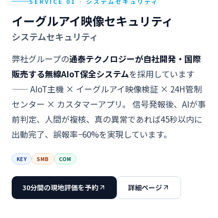
SERVICE 01 · システムセキュリティ
イーグルアイ映像セキュリティ
システムセキュリティ
弊社グループの
通泰テクノロジーが自社開発・国際
販売する無線AIoT保全システム
を採用しています
—— AIoT主機 × イーグルアイ映像検証 × 24H管制
センター × カスタマーアプリ。 信号発報後、AIが事
前判定、人間が複核、真の異常であれば45秒以内に
出動完了、誤報率−60%を実現しています。
KEY
SMB
COM
30分間の現地評価を予約
詳細ページ