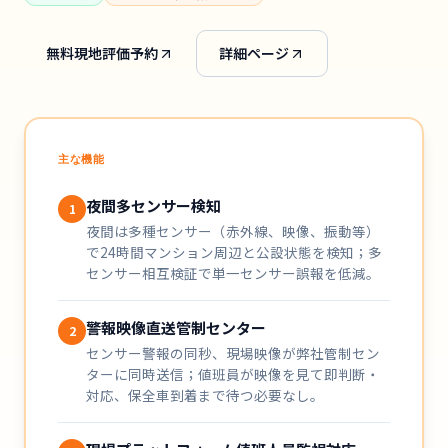
無料現地評価予約
詳細ページ
主な機能
夜間多センサー検知
1
夜間は多種センサー（赤外線、映像、振動等）
で24時間マンション周辺と公設状態を検知；多
センサー相互検証で単一センサー誤報を低減。
警報映像直送管制センター
2
センサー警報の同秒、現場映像が弊社管制セン
ターに同時送信；値班員が映像を見て即判断・
対応、保全車到着まで待つ必要なし。