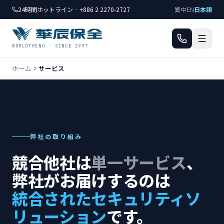
24時間ホットライン · +886 2 2270-2727
繁中
EN
日本語
WORLDTREND · SINCE 1997
ホーム
サービス
弊社の取り組み
競合他社は
単一サービス
、
弊社がお届けするのは
統合されたセキュリティソ
リューション
です。