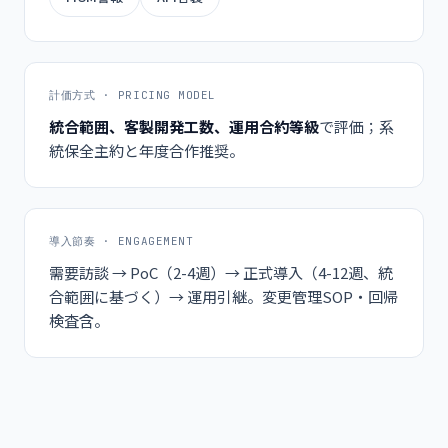
計価方式 · PRICING MODEL
統合範囲、客製開発工数、運用合約等級
で評価；系
統保全主約と年度合作推奨。
導入節奏 · ENGAGEMENT
需要訪談 → PoC（2-4週）→ 正式導入（4-12週、統
合範囲に基づく）→ 運用引継。変更管理SOP・回帰
検査含。