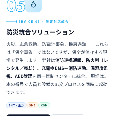
05
SERVICE 05 · 災害対応統合
防災統合ソリューション
火災、応急救助、EV電池事象、機房過熱——これら
は「保全事象」ではないですが、保全が値守する現
場で発生します。 弊社は
消防連携通報、防火毯（レ
ンタル／売却）、充電樹EMS＋消防連動、温湿度監
視、AED管理
を同一管制センターに統合、 現場は1
本の番号で人員と設備の応変プロセスを同時に起動
できます。
ENT · 主力
SMB
COM