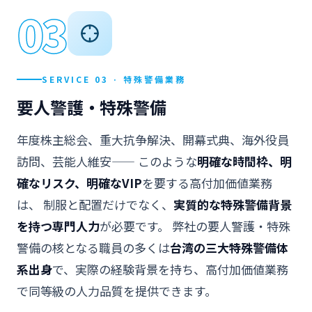
03
SERVICE 03 · 特殊警備業務
要人警護・特殊警備
年度株主総会、重大抗争解決、開幕式典、海外役員
訪問、芸能人維安—— このような
明確な時間枠、明
確なリスク、明確なVIP
を要する高付加価値業務
は、 制服と配置だけでなく、
実質的な特殊警備背景
を持つ専門人力
が必要です。 弊社の要人警護・特殊
警備の核となる職員の多くは
台湾の三大特殊警備体
系出身
で、実際の経験背景を持ち、高付加価値業務
で同等級の人力品質を提供できます。