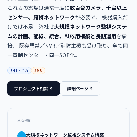
これらの案場は通常一度に
数百台カメラ、千台以上
センサー、跨棟ネットワーク
が必要で、 機器購入だ
けでは不足。弊社は
大規模ネットワーク監視システ
ムの計画、配線、統合、AI応用構築と長期運用
を承
接、 既存門禁／NVR／消防主機も受け取り、全て同
一管制センター・同一SOP化。
ENT · 主力
SMB
プロジェクト相談
詳細ページ
主な機能
大規模ネットワーク監視システム構築
1