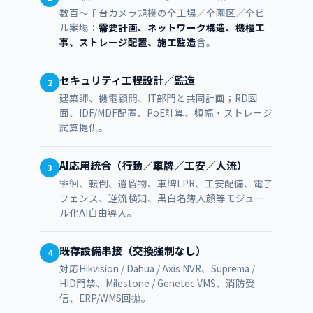
数百～千台カメラ規模の全工場／全園区／全ビ
ル案場：
需要計画、ネットワーク構造、機櫃工
事、ストレージ配置、施工監造
含。
セキュリティ工程設計／監造
2
建築師、機電顧問、IT部門と共同計画；RD図
面、IDF/MDF配置、PoE計算、頻幅・ストレージ
試算提供。
AI応用統合（行動／車牌／工安／人流）
3
徘徊、転倒、遺留物、車牌LPR、工安配備、電子
フェンス、逆流検知、黒白名簿人顔等モジュー
ル化AI自由導入。
既存設備串接（交換強制なし）
4
対応Hikvision / Dahua / Axis NVR、Suprema /
HID門禁、Milestone / Genetec VMS、消防受
信、ERP/WMS回拋。