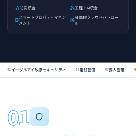
防災統合
工程・AI統合
スマートプロパティマネジ
AI 鷹眼クラウドパトロー
メント
ル
イーグルアイ映像セキュリティ
常駐警備
要人警護
01
02
03
01