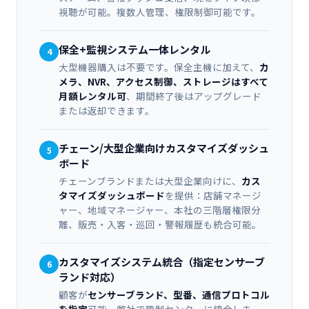
視聴が可能。複数人管理、権限制御可能です。
保全+監視システム一体レンタル
4
大型機器購入は不要です。保全主機に加えて、
カ
メラ、NVR、アクセス制御、ストレージはすべて
月額レンタル可
、期間終了後はアップグレード
または返却できます。
チェーン/大型企業向けカスタマイズダッシュ
5
ボード
チェーンブランドまたは大型企業向けに、
カス
タマイズダッシュボード
を提供：店舗マネージ
ャー、地域マネージャー、本社の三階層権限分
離、販売・入客・巡回・警報履歴も統合可能。
カスタマイズシステム統合（指定センサーブ
6
ランド対応）
顧客が
センサーブランド、型番、通信プロトコル
を指定
可能、弊社で管制センターに統合しま