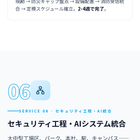
現勘 → 防災ギャップ盤点 → 設備配置 → 消防受信統
合 → 定検スケジュール確立。
2-4週で完了
。
06
SERVICE 06 · セキュリティ工程・AI統合
セキュリティ工程・AIシステム統合
大中型工場区、パーク、本社、駅、キャンパス——