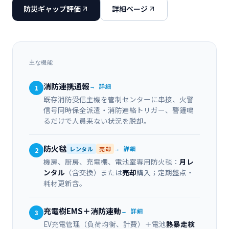
防災ギャップ評価
詳細ページ
主な機能
消防連携通報
→ 詳細
1
既存消防受信主機を管制センターに串接、火警
信号同時保全派遣・消防連絡トリガー、警鐘鳴
るだけで人員来ない状況を脱却。
防火毯
レンタル
売却
→ 詳細
2
機房、厨房、充電棚、電池室専用防火毯：
月レ
ンタル
（含交換）または
売却
購入；定期盤点・
耗材更新含。
充電樹EMS＋消防連動
→ 詳細
3
EV充電管理（負荷均衡、計費）＋電池
熱暴走検