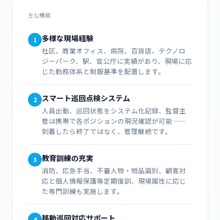
主な機能
多様な現場経験
1
社区、商業オフィス、病院、百貨店、テクノロ
ジーパーク、駅、官公庁に実績があり、現場に応
じた勤務体系と制服基準を配置します。
スマート巡回点検システム
2
人員出動、巡回状態をシステム化記録、監督主
管は携帯で各ポジションの現況確認が可能——
到着したら終了ではなく、管理継続です。
教育訓練の充実
3
消防、応急手当、不審人物・物品識別、顧客対
応と個人情報保護等定期復訓、現場属性に応じ
た専門訓練も実施します。
移動巡回対応サポート
4