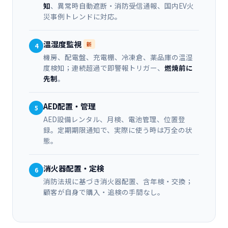
知
、異常時自動遮断・消防受信通報、国内EV火
災事例トレンドに対応。
温湿度監視
新
4
機房、配電盤、充電棚、冷凍倉、薬品庫の温湿
度検知；連続超過で即警報トリガー、
燃焼前に
先制
。
AED配置・管理
5
AED設備レンタル、月検、電池管理、位置登
録。定期期限通知で、実際に使う時は万全の状
態。
消火器配置・定検
6
消防法規に基づき消火器配置、含年検・交換；
顧客が自身で購入・追検の手間なし。