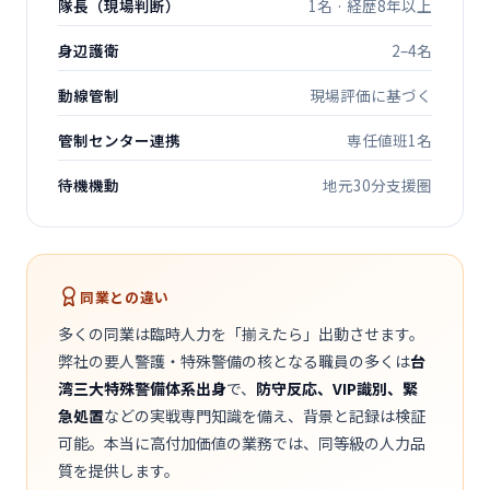
隊長（現場判断）
1名 · 経歴8年以上
身辺護衛
2–4名
動線管制
現場評価に基づく
管制センター連携
専任値班1名
待機機動
地元30分支援圏
同業との違い
多くの同業は臨時人力を「揃えたら」出動させます。
弊社の要人警護・特殊警備の核となる職員の多くは
台
湾三大特殊警備体系出身
で、
防守反応、VIP識別、緊
急処置
などの実戦専門知識を備え、背景と記録は検証
可能。本当に高付加価値の業務では、同等級の人力品
質を提供します。