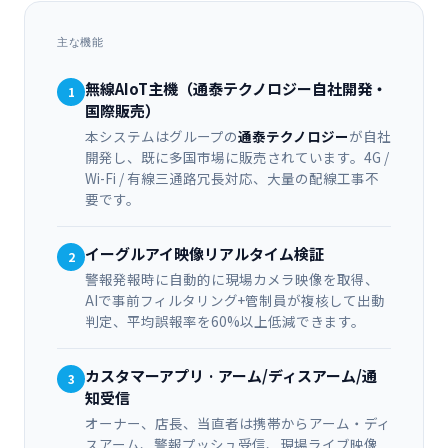
主な機能
無線AIoT主機（通泰テクノロジー自社開発・
1
国際販売）
本システムはグループの
通泰テクノロジー
が自社
開発し、既に多国市場に販売されています。4G /
Wi-Fi / 有線三通路冗長対応、大量の配線工事不
要です。
イーグルアイ映像リアルタイム検証
2
警報発報時に自動的に現場カメラ映像を取得、
AIで事前フィルタリング+管制員が複核して出動
判定、平均誤報率を60%以上低減できます。
カスタマーアプリ · アーム/ディスアーム/通
3
知受信
オーナー、店長、当直者は携帯からアーム・ディ
スアーム、警報プッシュ受信、現場ライブ映像