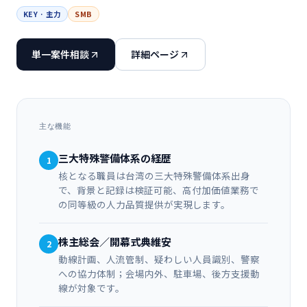
KEY · 主力
SMB
単一案件相談
詳細ページ
主な機能
三大特殊警備体系の経歴
1
核となる職員は台湾の三大特殊警備体系出身
で、背景と記録は検証可能、高付加価値業務で
の同等級の人力品質提供が実現します。
株主総会／開幕式典維安
2
動線計画、人流管制、疑わしい人員識別、警察
への協力体制；会場内外、駐車場、後方支援動
線が対象です。