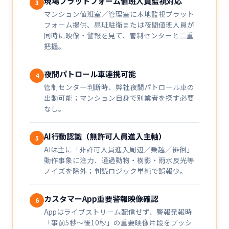
現場プラットフォーム値班人員監視対応
3
マンション値班室／管理室に本地監視プラット
フォーム提供、昼班駐衛または夜間値班人員が
同時に映像・警報を見て、管制センターと二重
把握。
夜間パトロール車連携可能
4
管制センター判断時、弊社夜間パトロール車の
出動可能；マンション自身で別業者を探す必要
なし。
AI行動認識（無許可人員進入主軸）
5
AIは主に「非許可人員進入周辺／乗越／徘徊」
動作事象に注力、通過動物・樹影・雨水反光等
ノイズを除外；判読ロジック単純で誤報少。
カスタマーApp重要警報映像確認
6
Appはライブストリーム配信せず、警報発報時
「事前5秒～後10秒」の重要映像片段をプッシ